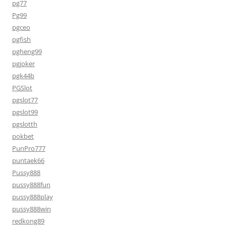
pg77
Pg99
pgceo
pgfish
pgheng99
pgjoker
pgk44b
PGSlot
pgslot77
pgslot99
pgslotth
pokbet
PunPro777
puntaek66
Pussy888
pussy888fun
pussy888play
pussy888win
redkong89