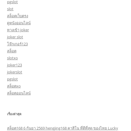
pgslot
slot
สล็อตเว็บตรง
ดูหนังออนไลน์
ทางเข้า joker
joker slot
โจ๊กเกอร์123
สล็อต
slotxo
joker123
jokerslot
pgslot
สล็อตxo
สล็อตออนไลน์
เรื่องล่าสุด
สล็อต168 6 กันยา 2569 hengjing168 คาสิโน ที่ดีที่สุด ของไทย Lucky