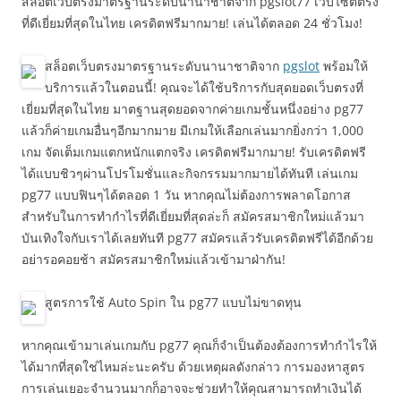
สล็อตเว็บตรงมาตรฐานระดับนานาชาติจาก pgslot77 เว็บไซต์ตรง
ที่ดีเยี่ยมที่สุดในไทย เครดิตฟรีมากมาย! เล่นได้ตลอด 24 ชั่วโมง!
สล็อตเว็บตรงมาตรฐานระดับนานาชาติจาก
pgslot
พร้อมให้
บริการแล้วในตอนนี้! คุณจะได้ใช้บริการกับสุดยอดเว็บตรงที่
เยี่ยมที่สุดในไทย มาตฐานสุดยอดจากค่ายเกมชั้นหนึ่งอย่าง pg77
แล้วก็ค่ายเกมอื่นๆอีกมากมาย มีเกมให้เลือกเล่นมากยิ่งกว่า 1,000
เกม จัดเต็มเกมแตกหนักแตกจริง เครดิตฟรีมากมาย! รับเครดิตฟรี
ได้แบบชิวๆผ่านโปรโมชั่นและกิจกรรมมากมายได้ทันที เล่นเกม
pg77 แบบฟินๆได้ตลอด 1 วัน หากคุณไม่ต้องการพลาดโอกาส
สำหรับในการทำกำไรที่ดีเยี่ยมที่สุดล่ะก็ สมัครสมาชิกใหม่แล้วมา
บันเทิงใจกับเราได้เลยทันที pg77 สมัครแล้วรับเครดิตฟรีได้อีกด้วย
อย่ารอคอยช้า สมัครสมาชิกใหม่แล้วเข้ามาฝ่ากัน!
สูตรการใช้ Auto Spin ใน pg77 แบบไม่ขาดทุน
หากคุณเข้ามาเล่นเกมกับ pg77 คุณก็จำเป็นต้องต้องการทำกำไรให้
ได้มากที่สุดใช่ไหมล่ะนะครับ ด้วยเหตุผลดังกล่าว การมองหาสูตร
การเล่นเยอะจำนวนมากก็อาจจะช่วยทำให้คุณสามารถทำเงินได้