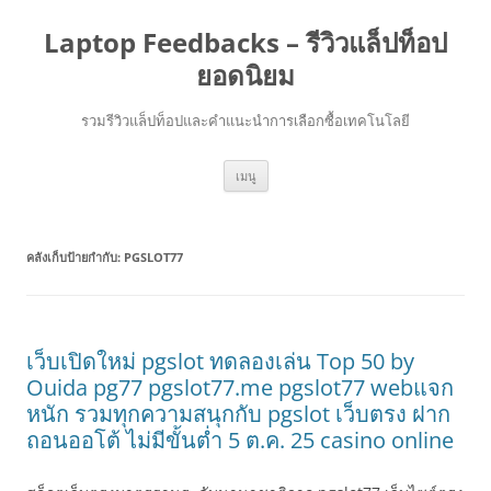
Laptop Feedbacks – รีวิวแล็ปท็อป
ยอดนิยม
รวมรีวิวแล็ปท็อปและคำแนะนำการเลือกซื้อเทคโนโลยี
ข้าม
เมนู
ไป
ยัง
เนื้อหา
คลังเก็บป้ายกำกับ:
PGSLOT77
เว็บเปิดใหม่ pgslot ทดลองเล่น Top 50 by
Ouida pg77 pgslot77.me pgslot77 webแจก
หนัก รวมทุกความสนุกกับ pgslot เว็บตรง ฝาก
ถอนออโต้ ไม่มีขั้นต่ำ 5 ต.ค. 25 casino online