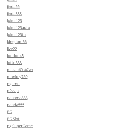
jinda55
jinda888
Joker123
joker123auto
Joker123th
kingdom66
live22
london45
lotto888
macau69 สมัคร
monkey789
ngernn
p2vvip
panama888
panda555
PG
PG Slot
pg SuperGame