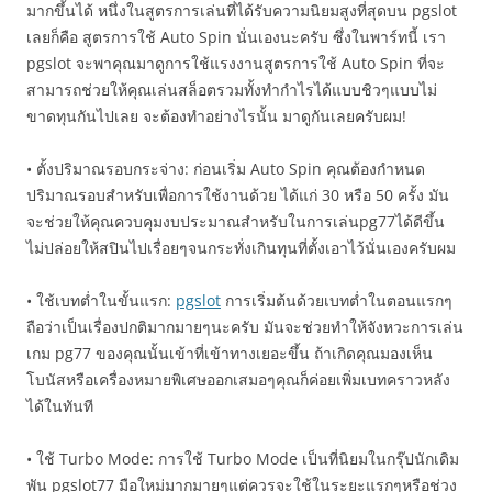
มากขึ้นได้ หนึ่งในสูตรการเล่นที่ได้รับความนิยมสูงที่สุดบน pgslot
เลยก็คือ สูตรการใช้ Auto Spin นั่นเองนะครับ ซึ่งในพาร์ทนี้ เรา
pgslot จะพาคุณมาดูการใช้แรงงานสูตรการใช้ Auto Spin ที่จะ
สามารถช่วยให้คุณเล่นสล็อตรวมทั้งทำกำไรได้แบบชิวๆแบบไม่
ขาดทุนกันไปเลย จะต้องทำอย่างไรนั้น มาดูกันเลยครับผม!
• ตั้งปริมาณรอบกระจ่าง: ก่อนเริ่ม Auto Spin คุณต้องกำหนด
ปริมาณรอบสำหรับเพื่อการใช้งานด้วย ได้แก่ 30 หรือ 50 ครั้ง มัน
จะช่วยให้คุณควบคุมงบประมาณสำหรับในการเล่นpg77ได้ดีขึ้น
ไม่ปล่อยให้สปินไปเรื่อยๆจนกระทั่งเกินทุนที่ตั้งเอาไว้นั่นเองครับผม
• ใช้เบทต่ำในขั้นแรก:
pgslot
การเริ่มต้นด้วยเบทต่ำในตอนแรกๆ
ถือว่าเป็นเรื่องปกติมากมายๆนะครับ มันจะช่วยทำให้จังหวะการเล่น
เกม pg77 ของคุณนั้นเข้าที่เข้าทางเยอะขึ้น ถ้าเกิดคุณมองเห็น
โบนัสหรือเครื่องหมายพิเศษออกเสมอๆคุณก็ค่อยเพิ่มเบทคราวหลัง
ได้ในทันที
• ใช้ Turbo Mode: การใช้ Turbo Mode เป็นที่นิยมในกรุ๊ปนักเดิม
พัน pgslot77 มือใหม่มากมายๆแต่ควรจะใช้ในระยะแรกๆหรือช่วง