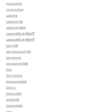
rockstar66
royal online
sagame
sagame168
sagame168th
sawan888 เครดิตฟรี
sawan888 เครดิตฟรี
sexy168
sexybaccarat168
sexygame
sexygame1688
Slot
Slot Online
slotgame6666
Slotxo
slotxo24hr
sretthi99
ssgame666
ssru