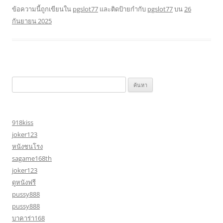
ข้อความนี้ถูกเขียนใน
pgslot77
และติดป้ายกำกับ
pgslot77
บน
26
กันยายน 2025
ค้นหา
สำหรับ:
918kiss
joker123
หนังชนโรง
sagame168th
joker123
ดูหนังฟรี
pussy888
pussy888
บาคาร่า168