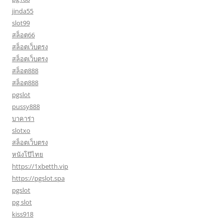
jinda55
slot99
สล็อต66
สล็อตเว็บตรง
สล็อตเว็บตรง
สล็อต888
สล็อต888
pgslot
pussy888
บาคาร่า
slotxo
สล็อตเว็บตรง
หนังโป๊ไทย
https://1xbetth.vip
https://pgslot.spa
pgslot
pg slot
kiss918