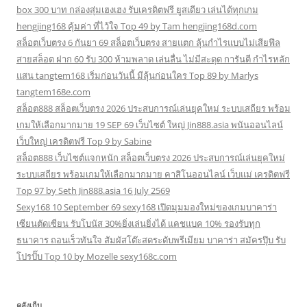
box 300 บาท กล่องสุ่มเฮงเฮง รับเครดิตฟรี ยูสเดียว เล่นได้ทุกเกม
hengjing168 คุ้มค่า ที่ไว้ใจ Top 49 by Tam hengjing168d.com
สล็อตเว็บตรง 6 กันยา 69 สล็อตเว็บตรง สายแตก ลุ้นกำไรแบบไม่เสียฟีล
สายสล็อต ฝาก 60 รับ 300 ห้ามพลาด เล่นลื่น ไม่มีสะดุด การันตี กำไรหลัก
แสน tangtem168 เริ่มก่อนวันนี้ มีลุ้นก่อนใคร Top 89 by Marlys
tangtem168e.com
สล็อต888 สล็อตเว็บตรง 2026 ประสบการณ์เล่นยุคใหม่ ระบบเสถียร พร้อม
เกมให้เลือกมากมาย 19 SEP 69 เว็บไซต์ ใหญ่ Jin888.asia พนันออนไลน์
เว็บใหญ่ เครดิตฟรี Top 9 by Sabine
สล็อต888 เว็บไซต์แจกหนัก สล็อตเว็บตรง 2026 ประสบการณ์เล่นยุคใหม่
ระบบเสถียร พร้อมเกมให้เลือกมากมาย คาสิโนออนไลน์ เว็บแม่ เครดิตฟรี
Top 97 by Seth Jin888.asia 16 July 2569
Sexy168 10 September 69 sexy168 เปิดมุมมองใหม่ของเกมบาคาร่า
เซียนตัดเซียน รับโบนัส 30%ยิ่งเล่นยิ่งได้ แคชแบค 10% รองรับทุก
ธนาคาร ถอนเร็วทันใจ สัมผัสโต๊ะสดระดับพรีเมียม บาคาร่า สมัครปุ๊บ รับ
โปรปั๊บ Top 10 by Mozelle sexy168c.com
คลังเก็บ