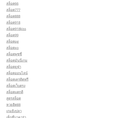
สล็อต66
สล็อต777
สล็อต888
สล็อต918
สล็อต918kiss
สล็อต99
สล็อตpg
สล็อตxo
สล็อตพุซซี่
สล็อตมันนี่เกม
สล็อตยูฟ่า
สล็อตออนไลน์
สล็อตเครดิตฟรี
สล็อตเว็บตรง
สล็อตแตกดี
สูตรสล็อต
หวยฮิต88
เกมยิงปลา
เซ็กซี่บาคาร่า