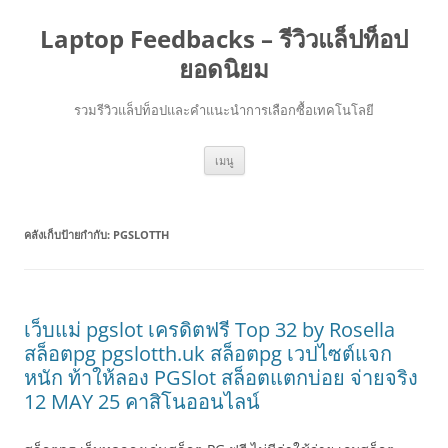
Laptop Feedbacks – รีวิวแล็ปท็อป
ยอดนิยม
รวมรีวิวแล็ปท็อปและคำแนะนำการเลือกซื้อเทคโนโลยี
ข้าม
เมนู
ไป
ยัง
เนื้อหา
คลังเก็บป้ายกำกับ:
PGSLOTTH
เว็บแม่ pgslot เครดิตฟรี Top 32 by Rosella
สล็อตpg pgslotth.uk สล็อตpg เวปไซต์แจก
หนัก ท้าให้ลอง PGSlot สล็อตแตกบ่อย จ่ายจริง
12 MAY 25 คาสิโนออนไลน์