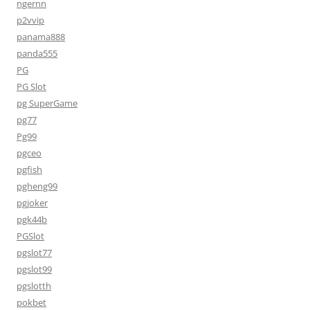
ngernn
p2vvip
panama888
panda555
PG
PG Slot
pg SuperGame
pg77
Pg99
pgceo
pgfish
pgheng99
pgjoker
pgk44b
PGSlot
pgslot77
pgslot99
pgslotth
pokbet