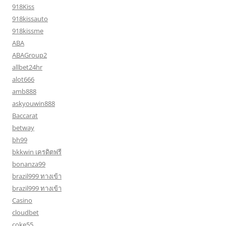
918Kiss
918kissauto
918kissme
ABA
ABAGroup2
allbet24hr
alot666
amb888
askyouwin888
Baccarat
betway
bh99
bkkwin เครดิตฟรี
bonanza99
brazil999 ทางเข้า
brazil999 ทางเข้า
Casino
cloudbet
coke55