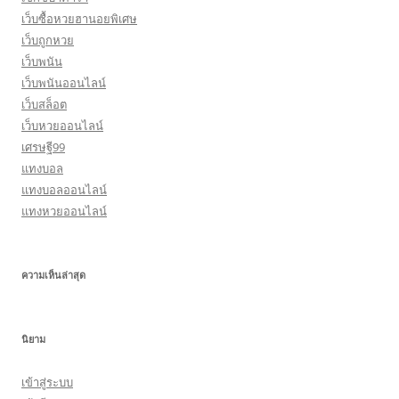
เว็บซื้อหวยฮานอยพิเศษ
เว็บถูกหวย
เว็บพนัน
เว็บพนันออนไลน์
เว็บสล็อต
เว็บหวยออนไลน์
เศรษฐี99
แทงบอล
แทงบอลออนไลน์
แทงหวยออนไลน์
ความเห็นล่าสุด
นิยาม
เข้าสู่ระบบ